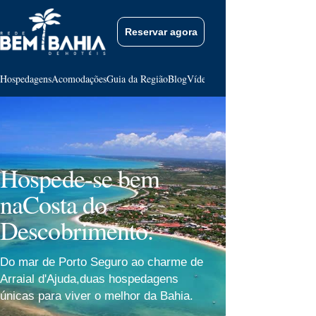
Reservar agora
Hospedagens
Acomodações
Guia da Região
Blog
Vídeos
Contato
Hospede-se bem
na
Costa do
Descobrimento.
Do mar de Porto Seguro ao charme de
Arraial d'Ajuda,
duas hospedagens
únicas para viver o melhor da Bahia.