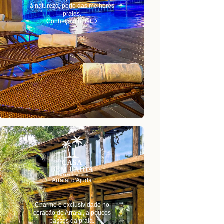
à natureza, perto das melhores
praias.
Conheça o hotel
Arraial d'Ajuda
Charme e exclusividade no
coração de Arraial, a poucos
passos da praia.