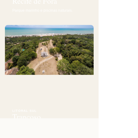
Recife de Fora
Parque marinho e piscinas naturais.
LITORAL SUL
Trancoso
O Quadrado, patrimônio, falésias e praias.