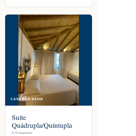
CASA BEM BAHIA
Suíte
Quádrupla/Quíntupla
4–5 hóspedes