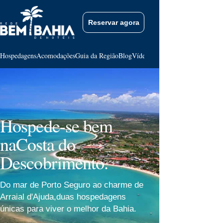
Reservar agora
Hospedagens
Acomodações
Guia da Região
Blog
Vídeos
Contato
Hospede-se bem
na
Costa do
Descobrimento.
Do mar de Porto Seguro ao charme de
Arraial d'Ajuda,
duas hospedagens
únicas para viver o melhor da Bahia.