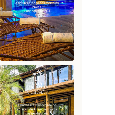
à natureza, perto das melhores
praias.
Conheça o hotel
Arraial d'Ajuda
Charme e exclusividade no
coração de Arraial, a poucos
passos da praia.