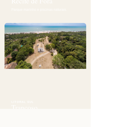
Recife de Fora
Parque marinho e piscinas naturais.
LITORAL SUL
Trancoso
O Quadrado, patrimônio, falésias e praias.