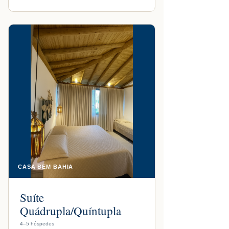
CASA BEM BAHIA
Suíte
Quádrupla/Quíntupla
4–5 hóspedes