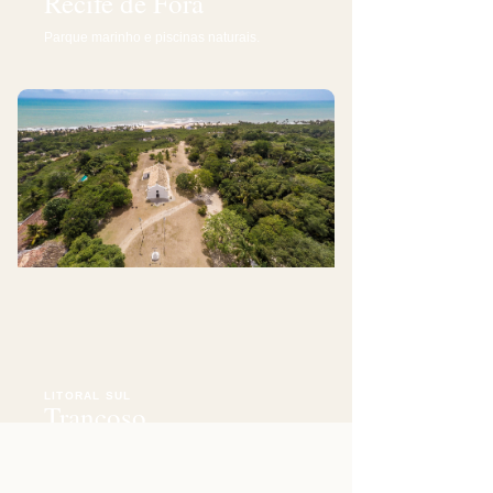
Recife de Fora
Parque marinho e piscinas naturais.
LITORAL SUL
Trancoso
O Quadrado, patrimônio, falésias e praias.