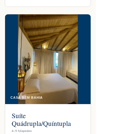
CASA BEM BAHIA
Suíte
Quádrupla/Quíntupla
4–5 hóspedes