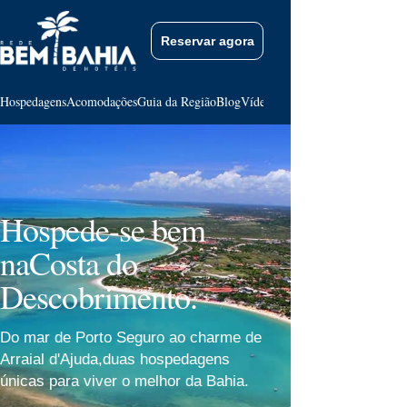
Reservar agora
Hospedagens
Acomodações
Guia da Região
Blog
Vídeos
Contato
Hospede-se bem
na
Costa do
Descobrimento.
Do mar de Porto Seguro ao charme de
Arraial d'Ajuda,
duas hospedagens
únicas para viver o melhor da Bahia.