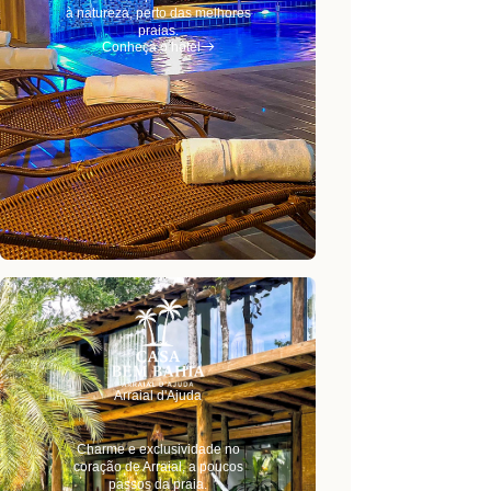
à natureza, perto das melhores
praias.
Conheça o hotel
Arraial d'Ajuda
Charme e exclusividade no
coração de Arraial, a poucos
passos da praia.