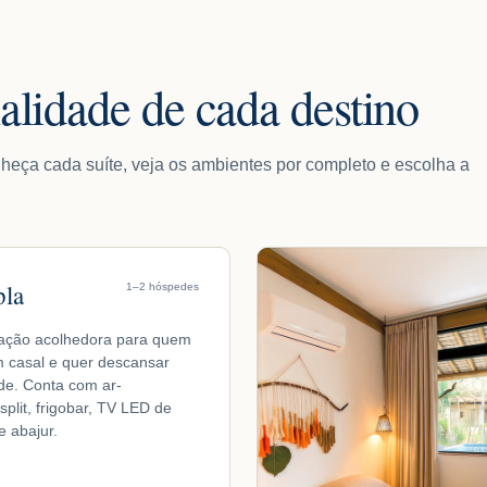
alidade de cada destino
heça cada suíte, veja os ambientes por completo e escolha a
pla
1–2 hóspedes
ação acolhedora para quem
m casal e quer descansar
de. Conta com ar-
split, frigobar, TV LED de
e abajur.