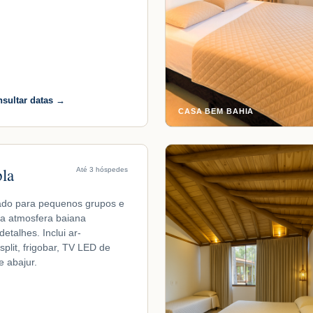
nsultar datas →
CASA BEM BAHIA
pla
Até 3 hóspedes
do para pequenos grupos e
 a atmosfera baiana
etalhes. Inclui ar-
split, frigobar, TV LED de
e abajur.