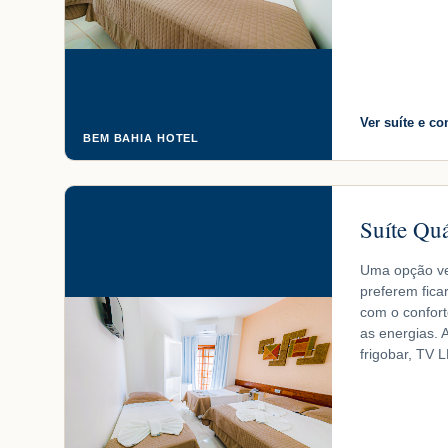
Ver suíte e co
BEM BAHIA HOTEL
Suíte Qu
Uma opção ver
preferem fica
com o confort
as energias. A
frigobar, TV 