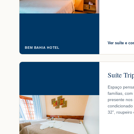
Ver suíte e co
BEM BAHIA HOTEL
Suíte Tri
Espaço pensa
famílias, com
presente nos d
condicionado 
32”, roupeiro 