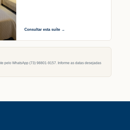
Consultar esta suíte →
nte pelo WhatsApp (73) 98801-9157. Informe as datas desejadas