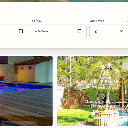
SAÍDA
ADULTOS
Arraial d'Ajuda
Charme e exclusividade no
coração de Arraial, a pouco
passos da praia.
Conheça a casa