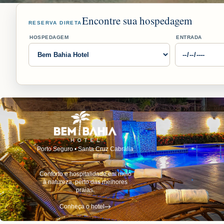
Encontre sua hospedagem
RESERVA DIRETA
HOSPEDAGEM
ENTRADA
Porto Seguro • Santa Cruz Cabrália
Conforto e hospitalidade em meio
à natureza, perto das melhores
praias.
Conheça o hotel