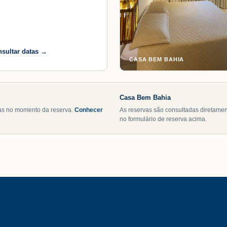
nsultar datas →
CASA BEM BAHIA
Casa Bem Bahia
das no momento da reserva.
Conhecer
As reservas são consultadas diretame
no formulário de reserva acima.