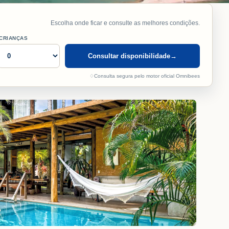
Escolha onde ficar e consulte as melhores condições.
CRIANÇAS
Consultar disponibilidade
→
♢
Consulta segura pelo motor oficial Omnibees
s