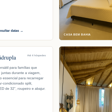
nsultar datas →
CASA BEM BAHIA
ádrupla
Até 4 hóspedes
sátil para famílias que
r juntas durante a viagem,
o essencial para recarregar
r-condicionado split,
LED de 32”, roupeiro e abajur.