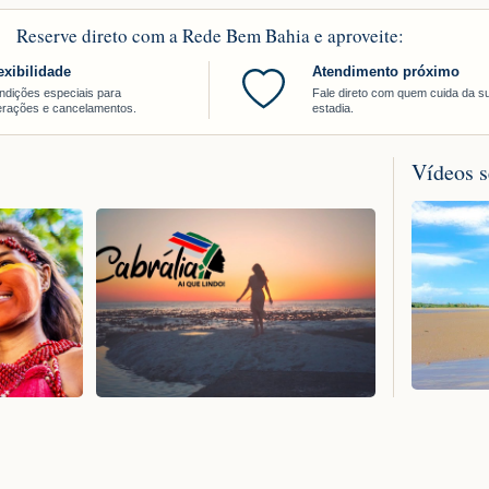
Reserve direto com a Rede Bem Bahia e aproveite:
exibilidade
Atendimento próximo
ndições especiais para
Fale direto com quem cuida da s
terações e cancelamentos.
estadia.
Vídeos s