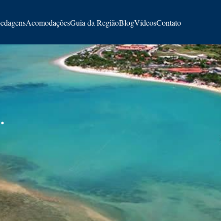
edagens
Acomodações
Guia da Região
Blog
Vídeos
Contato
.