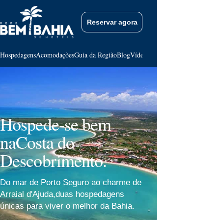
Reservar agora
Hospedagens
Acomodações
Guia da Região
Blog
Vídeos
Contato
Hospede-se bem
na
Costa do
Descobrimento.
Do mar de Porto Seguro ao charme de
Arraial d'Ajuda,
duas hospedagens
únicas para viver o melhor da Bahia.