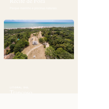
Recife de Fora
Parque marinho e piscinas naturais.
LITORAL SUL
Trancoso
O Quadrado, patrimônio, falésias e praias.