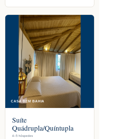
CASA BEM BAHIA
Suíte
Quádrupla/Quíntupla
4–5 hóspedes