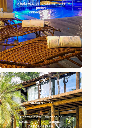
à natureza, perto das melhores
praias.
Conheça o hotel
Arraial d'Ajuda
Charme e exclusividade no
coração de Arraial, a poucos
passos da praia.